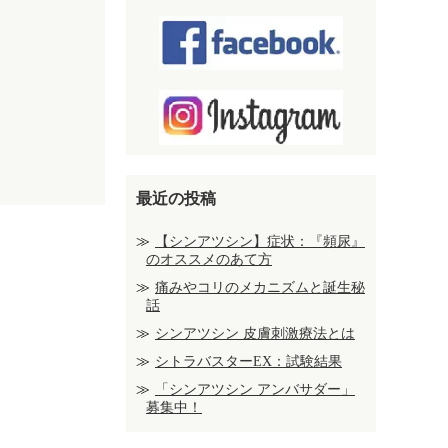
最近の投稿
【シンアツシン】症状：『頻尿』
のオススメのあて方
痛みやコリのメカニズムと誕生秘
話
シンアツシン 皮膚刺激療法とは
シトラバスターEX：試験結果
「シンアツシン アンバサダー」
募集中！