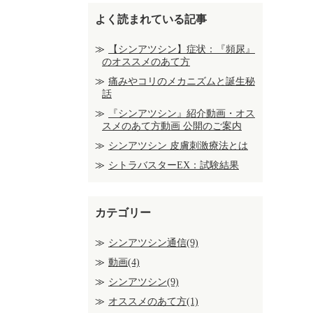
よく読まれている記事
【シンアツシン】症状：『頻尿』
のオススメのあて方
痛みやコリのメカニズムと誕生秘
話
『シンアツシン』紹介動画・オス
スメのあて方動画 公開のご案内
シンアツシン 皮膚刺激療法とは
シトラバスターEX：試験結果
カテゴリー
シンアツシン通信(9)
動画(4)
シンアツシン(9)
オススメのあて方(1)